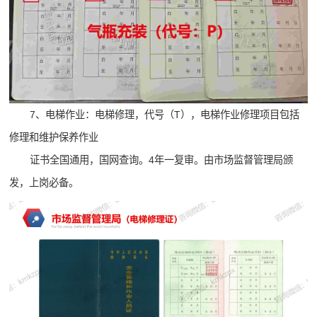
7、电梯作业：电梯修理，代号（T），电梯作业修理项目包括
修理和维护保养作业
证书全国通用，国网查询。4年一复审。由市场监督管理局颁
发，上岗必备。