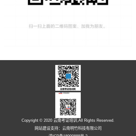
Copyright © 2020
云南考证培训
,All Rights Reserved.
网站建设
支持：
云南明竹科技有限公司