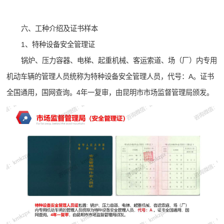
六、工种介绍及证书样本
1、特种设备安全管理证
锅炉、压力容器、电梯、起重机械、客运索道、场（厂）内专用
机动车辆的管理人员统称为特种设备安全管理人员，代号：A。证书
全国通用，国网查询。4年一复审，由昆明市市场监督管理局颁发。