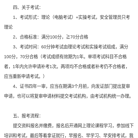
四、关于考试：
1、考试形式：理论（电脑考试）+实操考试，安全管理员只考
理论
2、合格标准：满分100分，≧70分合格
3、考试时间：60分钟考试由理论考试和实操考试组成，满分
100分，70分合格（考试成绩有效期为1年。单项考试科目不合格
者，1年内允许申请补考1次。两项均不合格或者补考仍不合格者，
应当重新申请考试。）
4、证书四年一审，应当在期满3个月前，向发证部门提出复审
申请，也可以将复审申请材料提交考试机构，由考试机构统一办理。
五、报考流程：
提交资料报名并缴费，报名后开通网上理论课程学习，参加线下
培训和考试，最后等着拿证就行，早报名、早学习、早安排考试，我