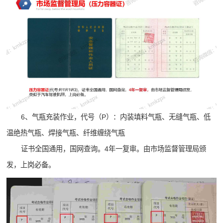
6、气瓶充装作业，代号（P）：内装填料气瓶、无缝气瓶、低
温绝热气瓶、焊接气瓶、纤维缠绕气瓶
证书全国通用，国网查询。4年一复审。由市场监督管理局颁
发，上岗必备。