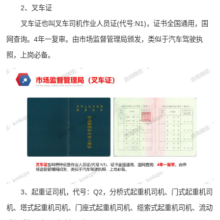
2、叉车证
叉车证也叫叉车司机作业人员证(代号:N1)，证书全国通用，国
网查询。4年一复审。由市场监督管理局颁发，类似于汽车驾驶执
照，上岗必备。
3、起重证司机，代号：Q2，分桥式起重机司机、门式起重机司
机、塔式起重机司机、门座式起重机司机、缆索式起重机司机、流动