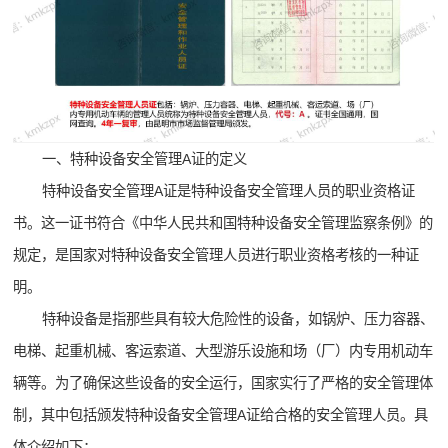
一、特种设备安全管理A证的定义
特种设备安全管理A证是特种设备安全管理人员的职业资格证
书。这一证书符合《中华人民共和国特种设备安全管理监察条例》的
规定，是国家对特种设备安全管理人员进行职业资格考核的一种证
明。
特种设备是指那些具有较大危险性的设备，如锅炉、压力容器、
电梯、起重机械、客运索道、大型游乐设施和场（厂）内专用机动车
辆等。为了确保这些设备的安全运行，国家实行了严格的安全管理体
制，其中包括颁发特种设备安全管理A证给合格的安全管理人员。具
体介绍如下：