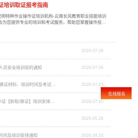
作证培训取证报考指南
明特种作业操作证培训机构-云南长风教育职业技能培训
我们会为您提供专业的培训和考试服务，帮助您掌握操作技能
月12日-14日一、化工自动化控制仪表作业: 指化工自
报名：提交资料报名，开通线上学习平台；第二、参加培
2026.07.28
理人员安全培训班的通知
2026.07.28
云南特种作业操作证换证报考指南：电工证、焊工证、高空证换证条件、换证材料、培训时间及考试介绍
2026.07.23
在线报名
2026年7月20日-24日培训批次：低压、高压、高处、焊工等特种作业操作证【新取/换证】培训安排通知
2026.07.10
2026.05.26
试时间及培训安排通知
2026.04.23