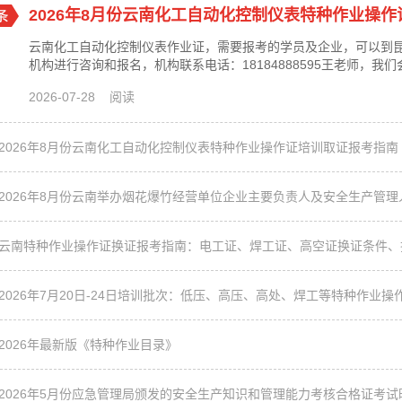
2026年8月份云南化工自动化控制仪表特种作业操
云南化工自动化控制仪表作业证，需要报考的学员及企业，可以到昆
机构进行咨询和报名，机构联系电话：18184888595王老师，
并通过相关考核。报考对象：化工自动化控制仪表从业人员培训时间：8
2026-07-28 阅读
动化控制仪表系统安装、维修、维护的作业。二、报考流程第一、
训：完成线上课时，完成度必须达到100%才可以参加线下培
2026年8月份云南化工自动化控制仪表特种作业操作证培训取证报考指南
2026年8月份云南举办烟花爆竹经营单位企业主要负责人及安全生产管
2026年最新版《特种作业目录》
2026年5月份应急管理局颁发的安全生产知识和管理能力考核合格证考